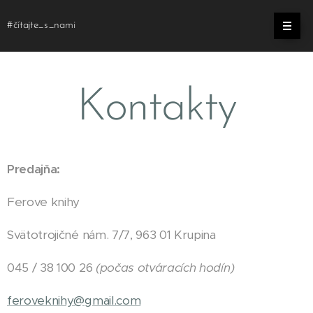
#čítajte_s_nami
Kontakty
Predajňa:
Ferove knihy
Svätotrojičné nám. 7/7, 963 01 Krupina
045 / 38 100 26
(počas otváracích hodín)
feroveknihy@gmail.com